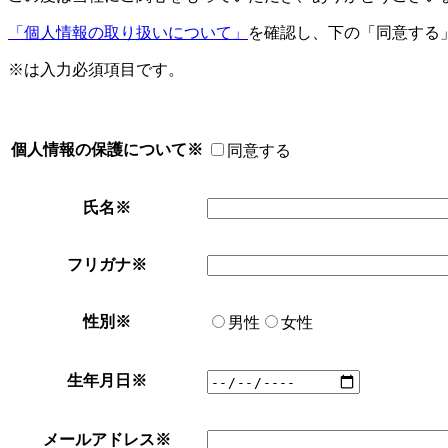
「個人情報の取り扱いについて」
を確認し、下の「同意する
※
は入力必須項目です。
個人情報の保護について
※
同意する
氏名
※
フリガナ
※
性別
※
男性
女性
生年月日
※
メールアドレス
※